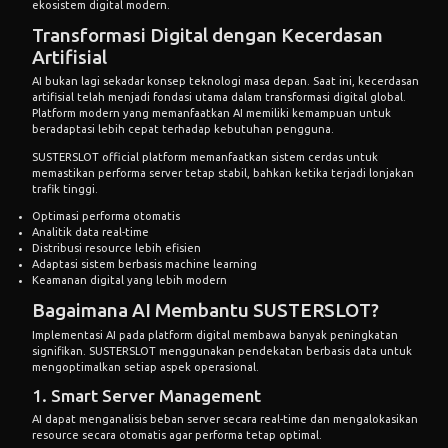
ekosistem digital modern.
Transformasi Digital dengan Kecerdasan
Artifisial
AI bukan lagi sekadar konsep teknologi masa depan. Saat ini, kecerdasan
artifisial telah menjadi fondasi utama dalam transformasi digital global.
Platform modern yang memanfaatkan AI memiliki kemampuan untuk
beradaptasi lebih cepat terhadap kebutuhan pengguna.
SUSTERSLOT official platform
memanfaatkan sistem cerdas untuk
memastikan performa server tetap stabil, bahkan ketika terjadi lonjakan
trafik tinggi.
Optimasi performa otomatis
Analitik data real-time
Distribusi resource lebih efisien
Adaptasi sistem berbasis machine learning
Keamanan digital yang lebih modern
Bagaimana AI Membantu SUSTERSLOT?
Implementasi AI pada platform digital membawa banyak peningkatan
signifikan. SUSTERSLOT menggunakan pendekatan berbasis data untuk
mengoptimalkan setiap aspek operasional.
1. Smart Server Management
AI dapat menganalisis beban server secara real-time dan mengalokasikan
resource secara otomatis agar performa tetap optimal.