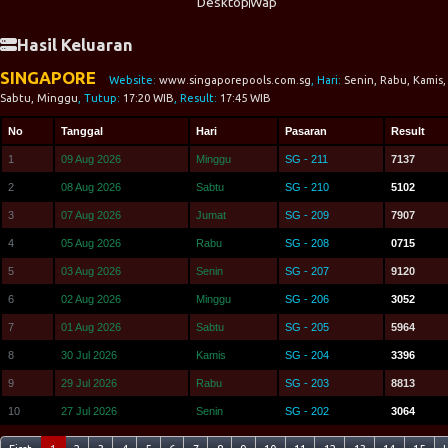
Desktop
Wap
Hasil Keluaran
SINGAPORE
Website:
www.singaporepools.com.sg
, Hari:
Senin, Rabu, Kamis,
Sabtu, Minggu
, Tutup:
17:20 WIB
, Result:
17:45 WIB
No
Tanggal
Hari
Pasaran
Result
1
09 Aug 2026
Minggu
SG - 211
7137
2
08 Aug 2026
Sabtu
SG - 210
5102
3
07 Aug 2026
Jumat
SG - 209
7907
4
05 Aug 2026
Rabu
SG - 208
0715
5
03 Aug 2026
Senin
SG - 207
9120
6
02 Aug 2026
Minggu
SG - 206
3052
7
01 Aug 2026
Sabtu
SG - 205
5964
8
30 Jul 2026
Kamis
SG - 204
3396
9
29 Jul 2026
Rabu
SG - 203
8813
10
27 Jul 2026
Senin
SG - 202
3064