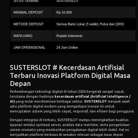
SITUS TERBAIK
SUSTERSLOT
MINIMAL DEPOSIT
Rp 10.000
METODE DEPOSIT
Semua Bank Lokal, E-wallet, Pulsa dan QRIS
MATA UANG
Rupiah Indonesia
JAM OPERASIONAL
24 Jam Online
SUSTERSLOT # Kecerdasan Artifisial
Terbaru Inovasi Platform Digital Masa
Depan
Perkembangan teknologi digital di tahun 2026 bergerak sangat cepat,
terutama dengan hadirnya
kecerdasan artifisial (Artificial Intelligence /
AI)
yang mulai mendominasi berbagai sektor.
SUSTERSLOT
menjadi salah
satu platform digital modern yang mengadopsi inovasi ini untuk
menciptakan sistem yang lebih cepat, responsif, dan efisien bagi pengguna.
Dengan integrasi AI terbaru, SUSTERSLOT mampu meningkatkan kualitas
layanan melalui optimasi server, analisis data real-time, serta pengelolaan
sistem otomatis yang memberikan pengalaman digital lebih stabil. Hal ini
menjadikan platform berbasis AI semakin relevan sebagai masa depan