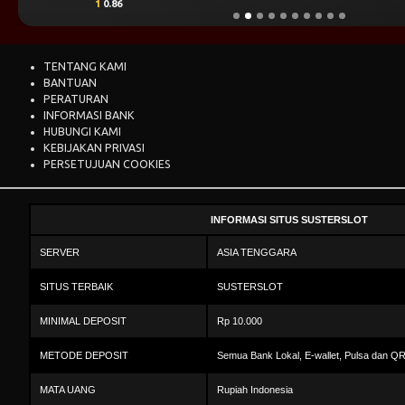
1
0.86
TENTANG KAMI
BANTUAN
PERATURAN
INFORMASI BANK
HUBUNGI KAMI
KEBIJAKAN PRIVASI
PERSETUJUAN COOKIES
INFORMASI SITUS SUSTERSLOT
SERVER
ASIA TENGGARA
SITUS TERBAIK
SUSTERSLOT
MINIMAL DEPOSIT
Rp 10.000
METODE DEPOSIT
Semua Bank Lokal, E-wallet, Pulsa dan Q
MATA UANG
Rupiah Indonesia