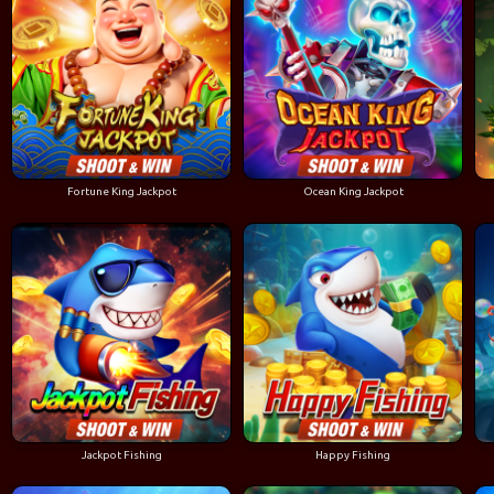
Fortune King Jackpot
Ocean King Jackpot
Jackpot Fishing
Happy Fishing