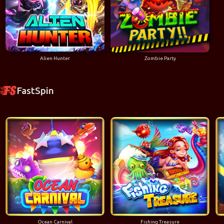
Alien Hunter
Zombie Party
FastSpin
Ocean Carnival
Fishing Treasure