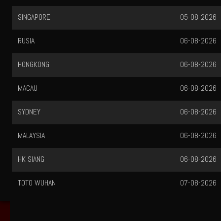
SINGAPORE
05-08-2026
RUSIA
06-08-2026
HONGKONG
06-08-2026
MACAU
06-08-2026
SYDNEY
06-08-2026
MALAYSIA
06-08-2026
HK SIANG
06-08-2026
TOTO WUHAN
07-08-2026