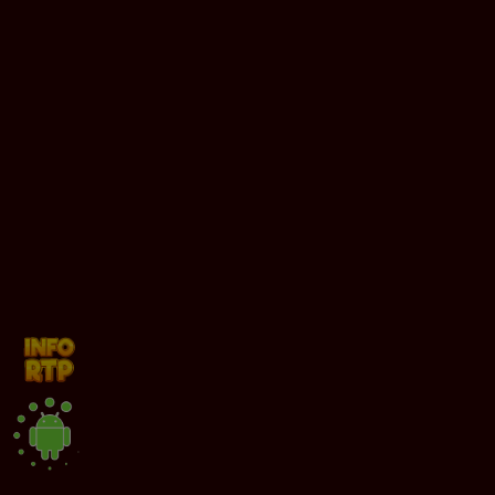
oktav***i | Deposit:
jin*** | Deposit:
dana*** | Deposit:
nam*** | Deposit:
par*** | Deposit:
mari*** | Deposit:
zel*** | Deposit:
manda***i | Deposit:
situm***ng | Deposit:
ju*** | Deposit: