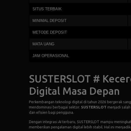
mit*** | Deposit:
SITUS TERBAIK
ell*** | Deposit:
MINIMAL DEPOSIT
far*** | Deposit:
METODE DEPOSIT
najm***n | Deposit:
MATA UANG
anggr***i | Deposit:
JAM OPERASIONAL
purw***o | Deposit:
SUSTERSLOT # Kecerda
jarw*** | Deposit:
Digital Masa Depan
ver*** | Deposit:
Perkembangan teknologi digital di tahun 2026 bergerak san
mendominasi berbagai sektor.
SUSTERSLOT
menjadi salah 
nri*** | Deposit:
dan efisien bagi pengguna.
Dengan integrasi AI terbaru, SUSTERSLOT mampu meningkatkan
ka*** | Deposit:
memberikan pengalaman digital lebih stabil. Hal ini menjad