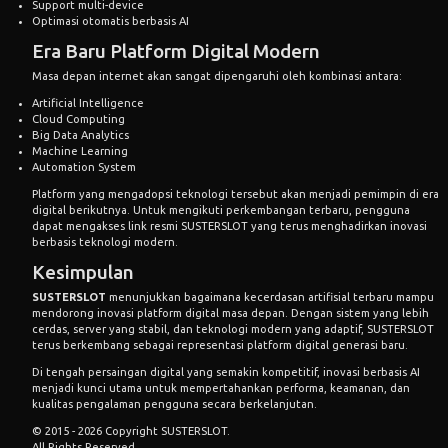
Support multi-device
Optimasi otomatis berbasis AI
Era Baru Platform Digital Modern
Masa depan internet akan sangat dipengaruhi oleh kombinasi antara:
Artificial Intelligence
Cloud Computing
Big Data Analytics
Machine Learning
Automation System
Platform yang mengadopsi teknologi tersebut akan menjadi pemimpin di era
digital berikutnya. Untuk mengikuti perkembangan terbaru, pengguna
dapat mengakses
link resmi SUSTERSLOT
yang terus menghadirkan inovasi
berbasis teknologi modern.
Kesimpulan
SUSTERSLOT
menunjukkan bagaimana kecerdasan artifisial terbaru mampu
mendorong inovasi platform digital masa depan. Dengan sistem yang lebih
cerdas, server yang stabil, dan teknologi modern yang adaptif, SUSTERSLOT
terus berkembang sebagai representasi platform digital generasi baru.
Di tengah persaingan digital yang semakin kompetitif, inovasi berbasis AI
menjadi kunci utama untuk mempertahankan performa, keamanan, dan
kualitas pengalaman pengguna secara berkelanjutan.
© 2015 - 2026 Copyright SUSTERSLOT.
All Rights Reserved.