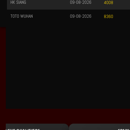
HK SIANG
09-08-2026
4008
TOTO WUHAN
09-08-2026
8360