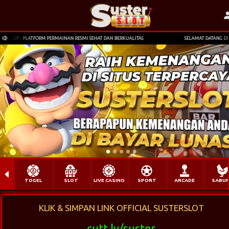
OT - PLATFORM PERMAINAN RESMI SEHAT DAN BERKUALITAS
SELAMAT DATANG DI SUSTE
TOGEL
SLOT
LIVE CASINO
SPORT
ARCADE
SABU
KLIK & SIMPAN LINK OFFICIAL SUSTERSLOT
cutt.ly/suster