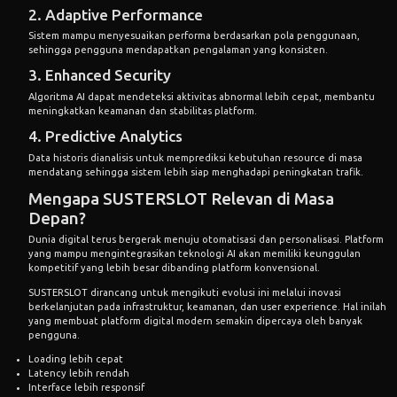
2. Adaptive Performance
Sistem mampu menyesuaikan performa berdasarkan pola penggunaan,
sehingga pengguna mendapatkan pengalaman yang konsisten.
3. Enhanced Security
Algoritma AI dapat mendeteksi aktivitas abnormal lebih cepat, membantu
meningkatkan keamanan dan stabilitas platform.
4. Predictive Analytics
Data historis dianalisis untuk memprediksi kebutuhan resource di masa
mendatang sehingga sistem lebih siap menghadapi peningkatan trafik.
Mengapa SUSTERSLOT Relevan di Masa
Depan?
Dunia digital terus bergerak menuju otomatisasi dan personalisasi. Platform
yang mampu mengintegrasikan teknologi AI akan memiliki keunggulan
kompetitif yang lebih besar dibanding platform konvensional.
SUSTERSLOT dirancang untuk mengikuti evolusi ini melalui inovasi
berkelanjutan pada infrastruktur, keamanan, dan user experience. Hal inilah
yang membuat platform digital modern semakin dipercaya oleh banyak
pengguna.
Loading lebih cepat
Latency lebih rendah
Interface lebih responsif