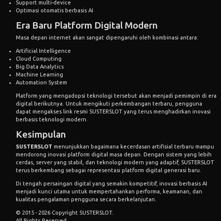
Support multi-device
Optimasi otomatis berbasis AI
Era Baru Platform Digital Modern
Masa depan internet akan sangat dipengaruhi oleh kombinasi antara:
Artificial Intelligence
Cloud Computing
Big Data Analytics
Machine Learning
Automation System
Platform yang mengadopsi teknologi tersebut akan menjadi pemimpin di era
digital berikutnya. Untuk mengikuti perkembangan terbaru, pengguna
dapat mengakses
link resmi SUSTERSLOT
yang terus menghadirkan inovasi
berbasis teknologi modern.
Kesimpulan
SUSTERSLOT
menunjukkan bagaimana kecerdasan artifisial terbaru mampu
mendorong inovasi platform digital masa depan. Dengan sistem yang lebih
cerdas, server yang stabil, dan teknologi modern yang adaptif, SUSTERSLOT
terus berkembang sebagai representasi platform digital generasi baru.
Di tengah persaingan digital yang semakin kompetitif, inovasi berbasis AI
menjadi kunci utama untuk mempertahankan performa, keamanan, dan
kualitas pengalaman pengguna secara berkelanjutan.
© 2015 - 2026 Copyright SUSTERSLOT.
All Rights Reserved.