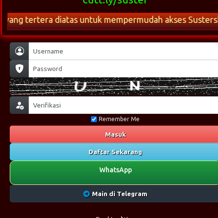
 yang tertera diatas untuk mempermudah akses Susterslot
Remember Me
Masuk
Daftar Sekarang
WhatsApp
Main di Telegram