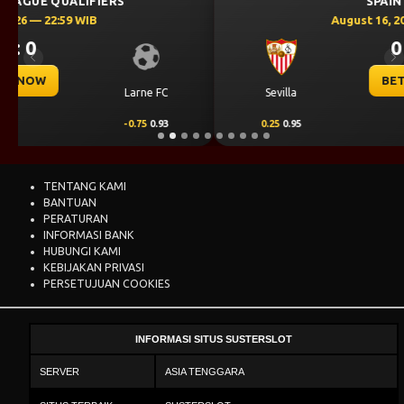
SPAIN LA LIGA
August 16, 2026 — 02:30 WIB
0 : 0
Previous
Ne
BET NOW
Sevilla
Rayo Vallecano
0.25
0.95
-0.25
0.95
TENTANG KAMI
BANTUAN
PERATURAN
INFORMASI BANK
HUBUNGI KAMI
KEBIJAKAN PRIVASI
PERSETUJUAN COOKIES
INFORMASI SITUS SUSTERSLOT
SERVER
ASIA TENGGARA